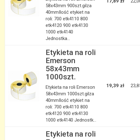
17,89 zł
22,0
58x43mm 900szt.gilza
40mmIlość etykiet na
roli: 700 etk4110 800
etk4120 900 etk4130
1000 etk4140
Jednostka...
Etykieta na roli
Emerson
58x43mm
1000szt.
19,39 zł
23,8
Etykieta na roli Emerson
58x43mm 1000szt.gilza
40mmIlość etykiet na
roli: 700 etk4110 800
etk4120 900 etk4130
1000 etk4140 Jednostk...
Etykieta na roli