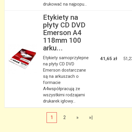
drukować na najpopu...
Etykiety na
płyty CD DVD
Emerson A4
118mm 100
arku...
Etykiety samoprzylepne
41,65 zł
51,2
na płyty CD DVD
Emerson dostarczane
są na arkuszach o
formacie
A4współpracują ze
wszystkimi rodzajami
drukarek igłowy...
1
2
»
»|