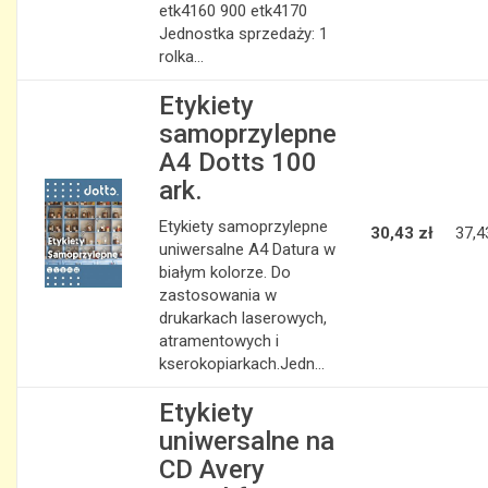
etk4160 900 etk4170
Jednostka sprzedaży: 1
rolka...
Etykiety
samoprzylepne
A4 Dotts 100
ark.
Etykiety samoprzylepne
30,43 zł
37,4
uniwersalne A4 Datura w
białym kolorze. Do
zastosowania w
drukarkach laserowych,
atramentowych i
kserokopiarkach.Jedn...
Etykiety
uniwersalne na
CD Avery