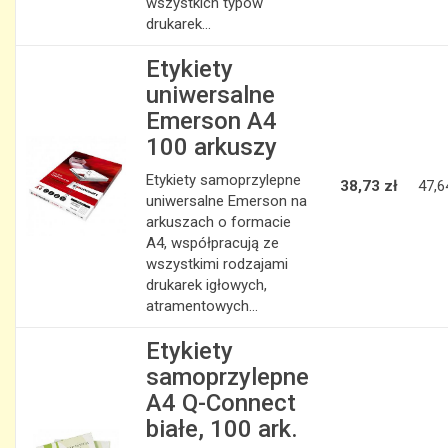
wszystkich typów
drukarek...
Etykiety
uniwersalne
Emerson A4
100 arkuszy
Etykiety samoprzylepne
38,73 zł
47,6
uniwersalne Emerson na
arkuszach o formacie
A4, współpracują ze
wszystkimi rodzajami
drukarek igłowych,
atramentowych...
Etykiety
samoprzylepne
A4 Q-Connect
białe, 100 ark.