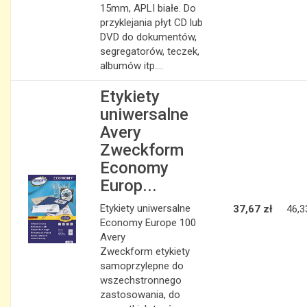
15mm, APLI białe. Do
przyklejania płyt CD lub
DVD do dokumentów,
segregatorów, teczek,
albumów itp....
Etykiety
uniwersalne
Avery
Zweckform
Economy
Europ...
Etykiety uniwersalne
37,67 zł
46,3
Economy Europe 100
Avery
Zweckform etykiety
samoprzylepne do
wszechstronnego
zastosowania, do