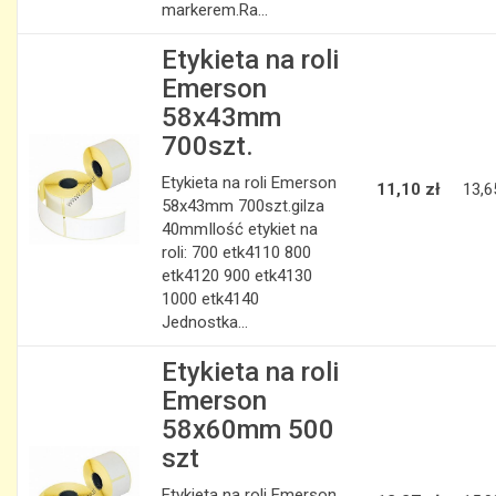
markerem.Ra...
Etykieta na roli
Emerson
58x43mm
700szt.
Etykieta na roli Emerson
11,10 zł
13,6
58x43mm 700szt.gilza
40mmIlość etykiet na
roli: 700 etk4110 800
etk4120 900 etk4130
1000 etk4140
Jednostka...
Etykieta na roli
Emerson
58x60mm 500
szt
Etykieta na roli Emerson