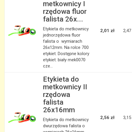
metkownicy I
rzędowa fluor
falista 26x...
Etykieta do metkownicy
2,01 zł
2,47
jednorzędowa fluor
falista o wymiarach
26x12mm. Na rolce 700
etykiet. Dostępne kolory
etykiet: biały mek0070
cze...
Etykieta do
metkownicy II
rzędowa
falista
26x16mm
2,56 zł
3,15
Etykieta do metkownicy
dwurzędowa falista o