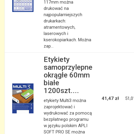
117mm można
drukować na
najpopularniejszych
drukarkach:
atramentowych,
laserowych i
kserokopiarkach. Można
zap...
Etykiety
samoprzylepne
okrągłe 60mm
białe
1200szt....
41,47 zł
51,0
etykiety Multi3 można
zaprojektować i
wydrukować za pomocą
bezpłatnego programu
w języku polskim APLI
SOFT PRO SE można