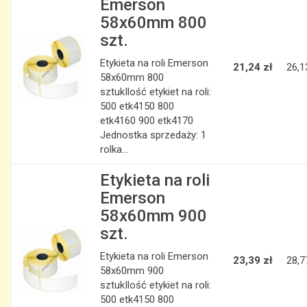
Emerson
58x60mm 800
szt.
Etykieta na roli Emerson
21,24 zł
26,1
58x60mm 800
sztukIlość etykiet na roli:
500 etk4150 800
etk4160 900 etk4170
Jednostka sprzedaży: 1
rolka...
Etykieta na roli
Emerson
58x60mm 900
szt.
Etykieta na roli Emerson
23,39 zł
28,7
58x60mm 900
sztukIlość etykiet na roli:
500 etk4150 800