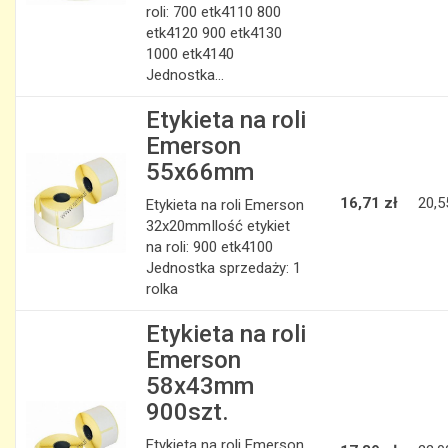
roli: 700 etk4110 800
etk4120 900 etk4130
1000 etk4140
Jednostka...
Etykieta na roli
Emerson
55x66mm
16,71 zł
20,5
Etykieta na roli Emerson
32x20mmIlość etykiet
na roli: 900 etk4100
Jednostka sprzedaży: 1
rolka
Etykieta na roli
Emerson
58x43mm
900szt.
Etykieta na roli Emerson