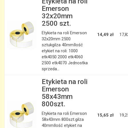
Etykieta na roli
Emerson
32x20mm
2500 szt.
Etykieta na roli Emerson
14,49 zł
17,8
32x20mm 2500
sztukgilza 40mmIlość
etykiet na roli: 1000
etk4050 2000 etk4060
2500 etk4070 Jednostka
sprzeda...
Etykieta na roli
Emerson
58x43mm
800szt.
Etykieta na roli Emerson
15,65 zł
19,2
58x43mm 800szt.gilza
40mmIlość etykiet na