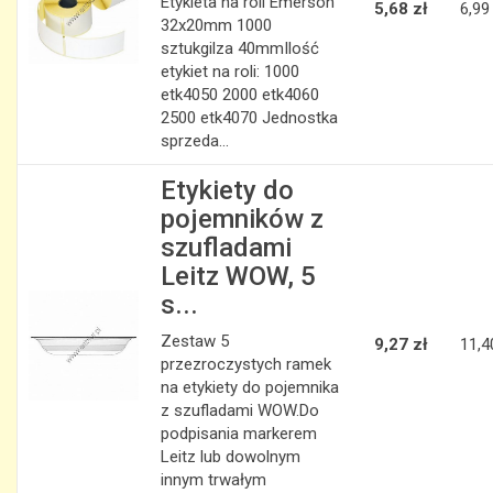
Etykieta na roli Emerson
5,68 zł
6,99
32x20mm 1000
sztukgilza 40mmIlość
etykiet na roli: 1000
etk4050 2000 etk4060
2500 etk4070 Jednostka
sprzeda...
Etykiety do
pojemników z
szufladami
Leitz WOW, 5
s...
Zestaw 5
9,27 zł
11,4
przezroczystych ramek
na etykiety do pojemnika
z szufladami WOW.Do
podpisania markerem
Leitz lub dowolnym
innym trwałym