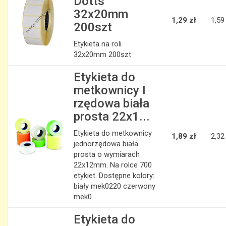
Dotts
32x20mm
1,29 zł
1,59
200szt
Etykieta na roli
32x20mm 200szt
Etykieta do
metkownicy I
rzędowa biała
prosta 22x1...
Etykieta do metkownicy
1,89 zł
2,32
jednorzędowa biała
prosta o wymiarach
22x12mm. Na rolce 700
etykiet. Dostępne kolory:
biały mek0220 czerwony
mek0...
Etykieta do