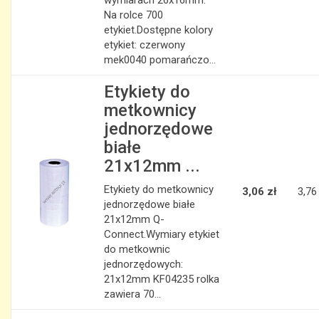
wymiarach 26x16mm.
Na rolce 700
etykiet.Dostępne kolory
etykiet: czerwony
mek0040 pomarańczo...
Etykiety do
metkownicy
jednorzędowe
białe
21x12mm ...
Etykiety do metkownicy
3,06 zł
3,76
jednorzędowe białe
21x12mm Q-
Connect.Wymiary etykiet
do metkownic
jednorzędowych:
21x12mm KF04235 rolka
zawiera 70...