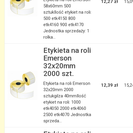
12,27 zł
15,0
58x60mm 500
sztukIlość etykiet na roli:
500 etk4150 800
etk4160 900 etk4170
Jednostka sprzedaży: 1
rolka...
Etykieta na roli
Emerson
32x20mm
2000 szt.
Etykieta na roli Emerson
12,39 zł
15,2
32x20mm 2000
sztukgilza 40mmIlość
etykiet na roli: 1000
etk4050 2000 etk4060
2500 etk4070 Jednostka
sprzeda...