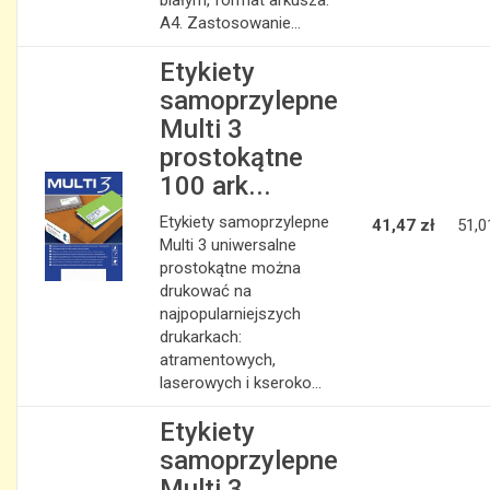
białym, format arkusza:
A4. Zastosowanie...
Etykiety
samoprzylepne
Multi 3
prostokątne
100 ark...
Etykiety samoprzylepne
41,47 zł
51,0
Multi 3 uniwersalne
prostokątne można
drukować na
najpopularniejszych
drukarkach:
atramentowych,
laserowych i kseroko...
Etykiety
samoprzylepne
Multi 3