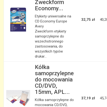
Zweckform
Economy...
Etykiety uniwersalne na
32,75 zł
40,2
CD Economy Europe
Avery
Zweckform etykiety
samoprzylepne do
wszechstronnego
zastosowania, do
wszystkich typów
drukar...
Kółka
samoprzylepne
do mocowania
CD/DVD,
15mm, APL...
37,19 zł
45,7
Kółka samoprzylepne do
mocowania CD/DVD,